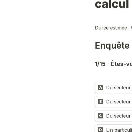
calcul
Durée estimée : 
Enquête 
1/15 - Êtes-vo
Du secteur 
A
Du secteur 
B
Du secteur p
C
Un particul
D